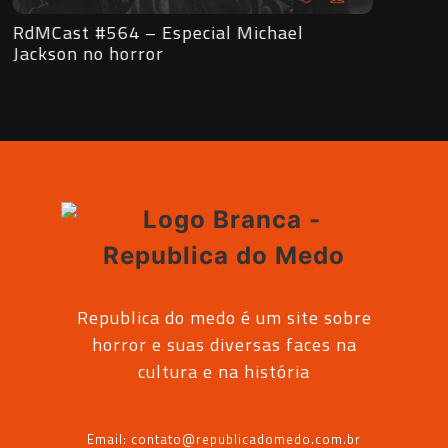
RdMCast #563 – Entrevista com o
RdMCa
Vampiro Lestat
subve
Republica do medo é um site sobre
horror e suas diversas faces na
cultura e na história
Email: contato@republicadomedo.com.br