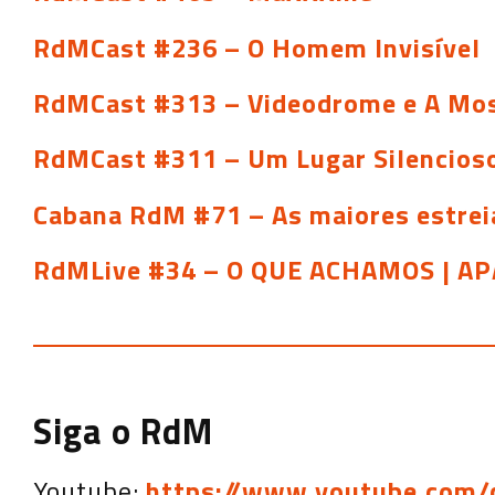
RdMCast #236 – O Homem Invisível
RdMCast #313 – Videodrome e A Mo
RdMCast #311 – Um Lugar Silencioso: 
Cabana RdM #71 – As maiores estrei
RdMLive #34 – O QUE ACHAMOS | 
Siga o RdM
Youtube:
https://www.youtube.com