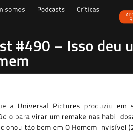
m somos
Podcasts
Críticas
AP
R
t #490 – Isso deu 
omem
ue a Universal Pictures produziu em 
túdio para virar um remake nas habilido
onou tão bem em O Homem Invisível (202