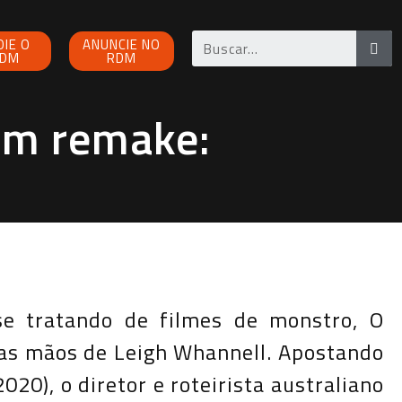
OIE O
ANUNCIE NO
DM
RDM
um remake:
se tratando de filmes de monstro, O
sas mãos de Leigh Whannell. Apostando
0), o diretor e roteirista australiano