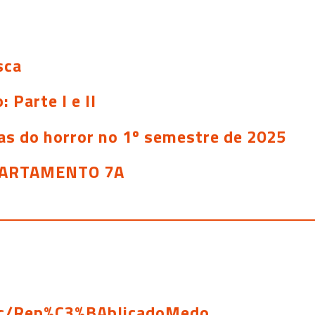
sca
Parte I e II
as do horror no 1º semestre de 2025
APARTAMENTO 7A
/c/Rep%C3%BAblicadoMedo