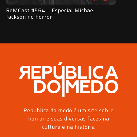
RdMCast #563 – Entrevista com o
RdM
Vampiro Lestat
sub
Republica do medo é um site sobre
horror e suas diversas faces na
cultura e na história