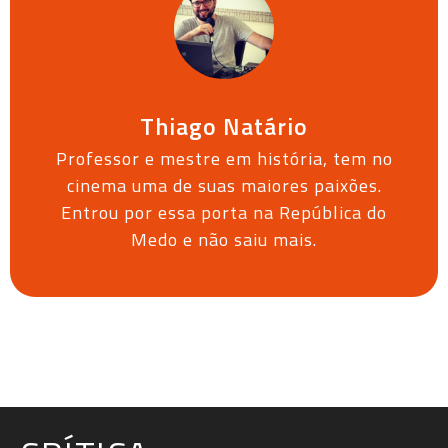
Thiago Natário
Professor e mestre em história, tem no
cinema uma de suas maiores paixões.
Entrou por essa porta na República do
Medo e não saiu mais.