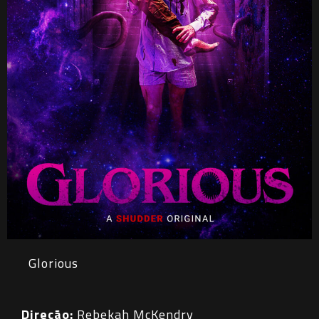
Glorious
Direção:
Rebekah McKendry