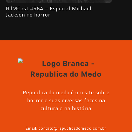
RdMCast #563 – Entrevista com o
RdMC
Vampiro Lestat
subv
Republica do medo é um site sobre
horror e suas diversas faces na
cultura e na história
Email: contato@republicadomedo.com.br