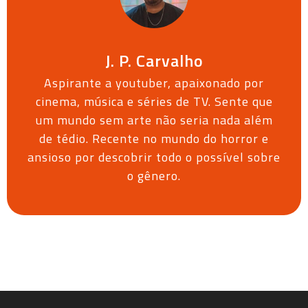
J. P. Carvalho
Aspirante a youtuber, apaixonado por
cinema, música e séries de TV. Sente que
um mundo sem arte não seria nada além
de tédio. Recente no mundo do horror e
ansioso por descobrir todo o possível sobre
o gênero.