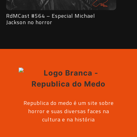
RdMCast #563 – Entrevista com o
Rd
Vampiro Lestat
su
Republica do medo é um site sobre
horror e suas diversas faces na
cultura e na história