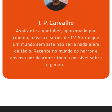
J. P. Carvalho
Aspirante a youtuber, apaixonado por
cinema, música e séries de TV. Sente que
um mundo sem arte não seria nada além
de tédio. Recente no mundo do horror e
ansioso por descobrir todo o possível sobre
o gênero.