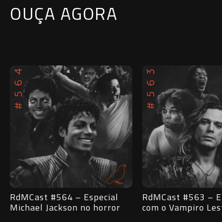
OUÇA AGORA
RdMCast #563 – Entrevista
RdMCast #562 – O 
com o Vampiro Lestat
o humor subversiv
Shrek