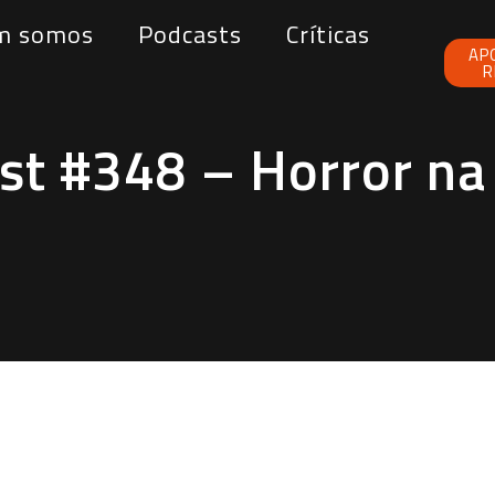
m somos
Podcasts
Críticas
AP
R
t #348 – Horror na