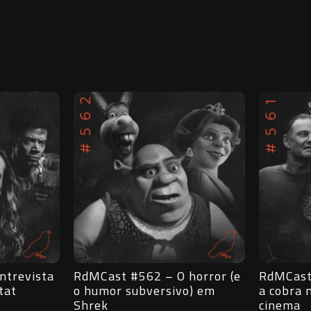
horror (e
RdMCast #561 – Anaconda:
RdMCast
o) em
a cobra mais famosa do
Desvend
cinema
Widow’s