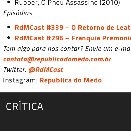
Rubber, O Pneu Assassino (2010)
Episódios
RdMCast #339 – O Retorno de Leath
RdMCast #296 – Franquia Premoni
Tem algo para nos contar? Envie um e-mai
contato@republicadomedo.com.br
Twitter:
@RdMCast
Instagram:
Republica do Medo
CRÍTICA