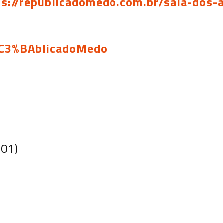
ps://republicadomedo.com.br/sala-dos-
%C3%BAblicadoMedo
001)