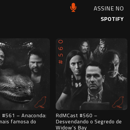
ASSINE NO
SPOTIFY
 #560 –
RdMCast #559 – As Faces da
ando o Segredo de
Morte ontem e hoje
 Bay