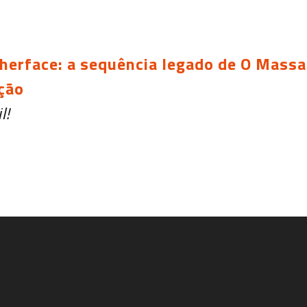
erface: a sequência legado de O Massac
ção
l!