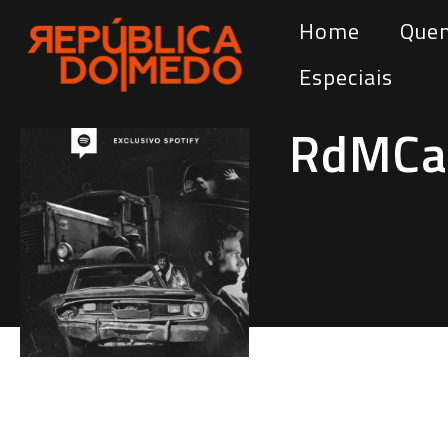
Home
Que
Especiais
RdMCas