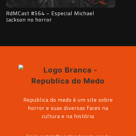
RdMCast #563 – Entrevista com o
RdMCa
Vampiro Lestat
subve
Republica do medo é um site sobre
horror e suas diversas faces na
cultura e na história