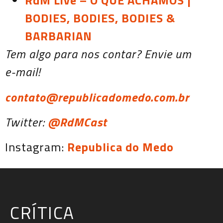
RdM Live – O QUE ACHAMOS |
BODIES, BODIES, BODIES &
BARBARIAN
Tem algo para nos contar? Envie um
e-mail!
contato@republicadomedo.com.br
Twitter:
@RdMCast
Instagram:
Republica do Medo
CRÍTICA