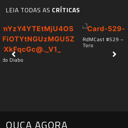
LEIA TODAS AS
CRÍTICAS​
RdMCast #529 – Frankenstein de Guillermo del
Toro
OUÇA AGORA