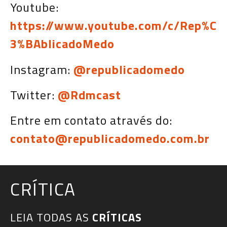
Youtube:
https://www.youtube.com/c/Rep%C
3%BAblicadoMedo
Instagram:
@republicadomedo
Twitter:
@Rdmcast
Entre em contato através do:
contato@republicadomedo.com.br
CRÍTICA
LEIA TODAS AS
CRÍTICAS​