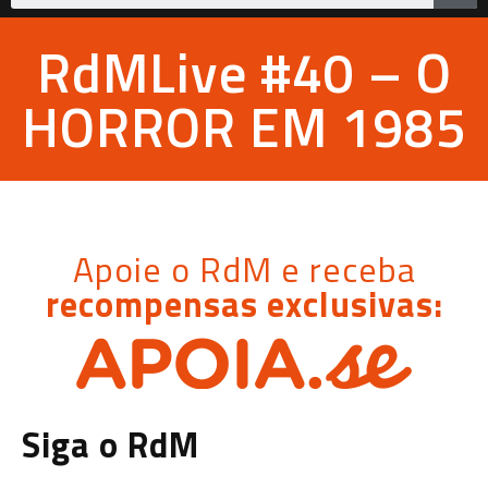
RdMLive #40 – O
HORROR EM 1985
Apoie o RdM e receba
recompensas exclusivas:
Siga o RdM