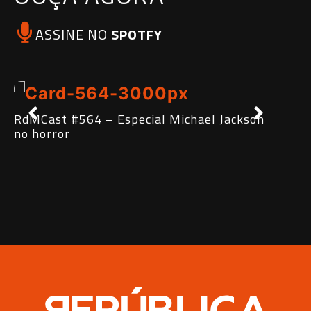
ASSINE NO
SPOTFY
RdMCast #564 – Especial Michael Jackson
Rd
no horror
Les