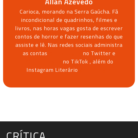
Allan Azevedo
Carioca, morando na Serra Gaúcha. Fã
incondicional de quadrinhos, filmes e
livros, nas horas vagas gosta de escrever
contos de horror e fazer resenhas do que
assiste e lê. Nas redes sociais administra
as contas
@hqspages
no Twitter e
@hqs_pages
no TikTok , além do
Instagram Literário
@hqspages
CRÍTICA