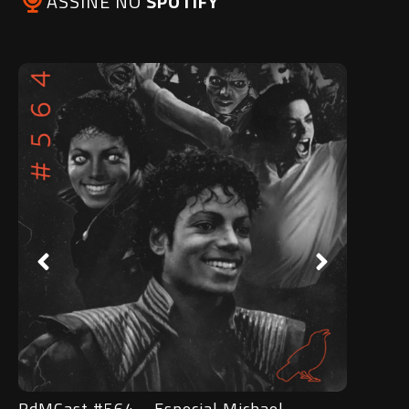
ASSINE NO
SPOTIFY
hael
RdMCast #563 – Entrevista com o