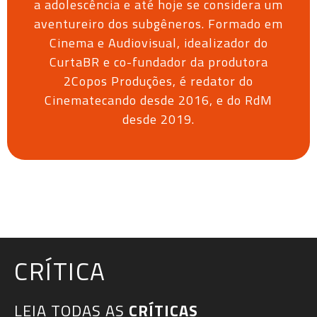
a adolescência e até hoje se considera um
aventureiro dos subgêneros. Formado em
Cinema e Audiovisual, idealizador do
CurtaBR e co-fundador da produtora
2Copos Produções, é redator do
Cinematecando desde 2016, e do RdM
desde 2019.
CRÍTICA
LEIA TODAS AS
CRÍTICAS​